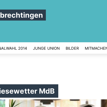
brechtingen
ALWAHL 2014
JUNGE UNION
BILDER
MITMACHE
iesewetter MdB